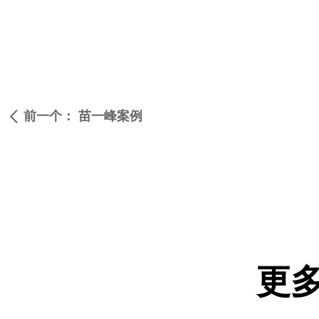
前一个：
苗一峰案例
ꄴ
更