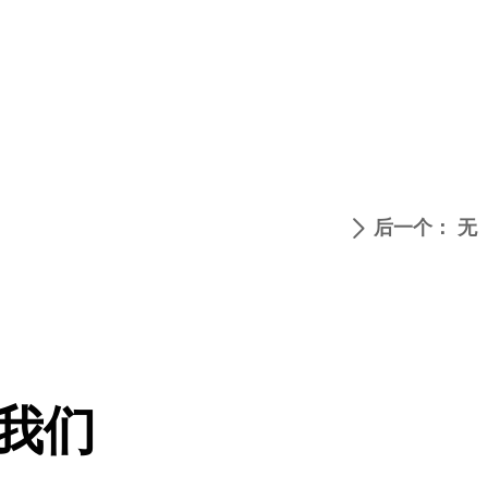
后一个：
无
ꄲ
我们